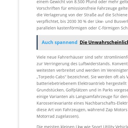
einem Gewicht von 8.500 Pfund oder mehr gelten
Vorschriften für emissionsfreie Fahrzeuge gel
die Verlagerung von der Straße auf die Schien
verpflichtet, bis 2030 30 % der Lkw- und Busve
parallelen kastenförmigen oder C-förmigen Sc
Auch spannend
Die Unwahrscheinlic
Viele neue Fahrerhäuser sind sehr stromlinie
zur Verringerung des Luftwiderstands. Konvent
weitesten verbreitet und werden im Vereinigte
„Torpedo Cabs“ bezeichnet. Sie werden oft als
batteriebetriebenem Elektroantrieb hergestellt 
Grundstücken, Golfplätzen und in Parks vorges
einige Varianten als Langsamfahrzeuge für den 
Karosserievariante eines Nachbarschafts-Elektro
diese Art von Fahrzeugen, während Zap Motors e
Motorrad zugelassen).
Die meisten kleinen Lkw wie Sport Utility Vehic