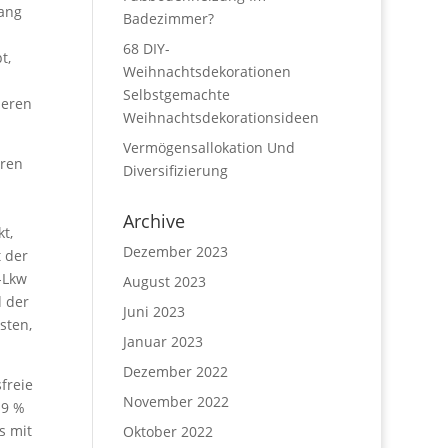
fang
Badezimmer?
68 DIY-
t,
Weihnachtsdekorationen
Selbstgemachte
zeren
Weihnachtsdekorationsideen
Vermögensallokation Und
eren
Diversifizierung
Archive
t,
Dezember 2023
 der
-Lkw
August 2023
d der
Juni 2023
sten,
Januar 2023
Dezember 2022
freie
November 2022
-9 %
s mit
Oktober 2022