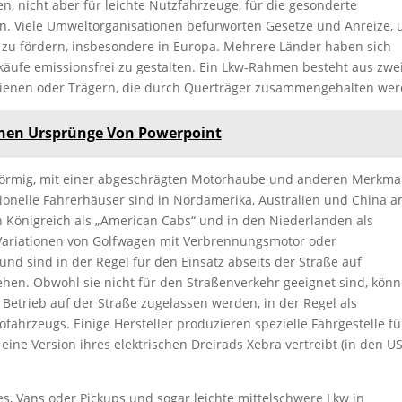
, nicht aber für leichte Nutzfahrzeuge, für die gesonderte
ten. Viele Umweltorganisationen befürworten Gesetze und Anreize,
e zu fördern, insbesondere in Europa. Mehrere Länder haben sich
rkäufe emissionsfrei zu gestalten. Ein Lkw-Rahmen besteht aus zwe
hienen oder Trägern, die durch Querträger zusammengehalten wer
hen Ursprünge Von Powerpoint
nförmig, mit einer abgeschrägten Motorhaube und anderen Merkma
ionelle Fahrerhäuser sind in Nordamerika, Australien und China 
n Königreich als „American Cabs“ und in den Niederlanden als
 Variationen von Golfwagen mit Verbrennungsmotor oder
und sind in der Regel für den Einsatz abseits der Straße auf
ehen. Obwohl sie nicht für den Straßenverkehr geeignet sind, kön
Betrieb auf der Straße zugelassen werden, in der Regel als
fahrzeugs. Einige Hersteller produzieren spezielle Fahrgestelle fü
ine Version ihres elektrischen Dreirads Xebra vertreibt (in den US
les, Vans oder Pickups und sogar leichte mittelschwere Lkw in