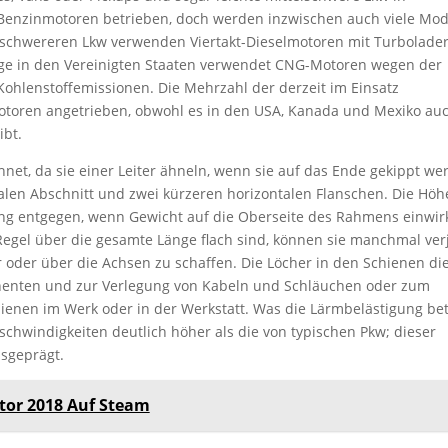
enzinmotoren betrieben, doch werden inzwischen auch viele Mod
r schwereren Lkw verwenden Viertakt-Dieselmotoren mit Turbolade
euge in den Vereinigten Staaten verwendet CNG-Motoren wegen der
Kohlenstoffemissionen. Die Mehrzahl der derzeit im Einsatz
otoren angetrieben, obwohl es in den USA, Kanada und Mexiko au
ibt.
et, da sie einer Leiter ähneln, wenn sie auf das Ende gekippt we
len Abschnitt und zwei kürzeren horizontalen Flanschen. Die Höh
gung entgegen, wenn Gewicht auf die Oberseite des Rahmens einwirk
egel über die gesamte Länge flach sind, können sie manchmal ver
oder über die Achsen zu schaffen. Die Löcher in den Schienen di
enten und zur Verlegung von Kabeln und Schläuchen oder zum
enen im Werk oder in der Werkstatt. Was die Lärmbelästigung betr
schwindigkeiten deutlich höher als die von typischen Pkw; dieser
sgeprägt.
tor 2018 Auf Steam