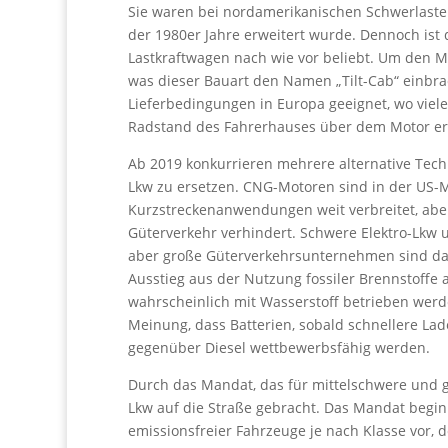
Sie waren bei nordamerikanischen Schwerlaster
der 1980er Jahre erweitert wurde. Dennoch ist
Lastkraftwagen nach wie vor beliebt. Um den M
was dieser Bauart den Namen „Tilt-Cab“ einbrac
Lieferbedingungen in Europa geeignet, wo viel
Radstand des Fahrerhauses über dem Motor er
Ab 2019 konkurrieren mehrere alternative Tec
Lkw zu ersetzen. CNG-Motoren sind in der US-
Kurzstreckenanwendungen weit verbreitet, abe
Güterverkehr verhindert. Schwere Elektro-Lkw 
aber große Güterverkehrsunternehmen sind dara
Ausstieg aus der Nutzung fossiler Brennstoffe 
wahrscheinlich mit Wasserstoff betrieben werde
Meinung, dass Batterien, sobald schnellere Ladeg
gegenüber Diesel wettbewerbsfähig werden.
Durch das Mandat, das für mittelschwere und g
Lkw auf die Straße gebracht. Das Mandat begin
emissionsfreier Fahrzeuge je nach Klasse vor, 