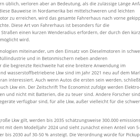
n üblich, verloren aber an Bedeutung, als die zulässige Länge An
 diese Bauweise in Nordamerika bei mittelschweren und leichten
otor zu erreichen, wird das gesamte Fahrerhaus nach vorne gekipp
hte. Diese Art von Fahrerhaus ist besonders für die
e Straßen einen kurzen Wenderadius erfordern, der durch den kür
möglicht wird.
hnologien miteinander, um den Einsatz von Dieselmotoren in schw
Müllindustrie und in Betonmischern neben anderen
r die begrenzte Reichweite hat eine breitere Anwendung im
und wasserstoffbetriebene Lkw sind im Jahr 2021 neu auf dem Mark
n interessiert. Auch wenn Autos die ersten sein werden, schließt
auch Lkw ein. Der Zeitschrift The Economist zufolge werden Elektro
n und nicht mit Batterien, die zu teuer sind. Andere Forscher sin
eräte verfügbar sind, für alle Lkw, außer vielleicht für die schwer
roße Lkw gilt, werden bis 2035 schätzungsweise 300.000 emissions
nt mit dem Modelljahr 2024 und sieht zunächst einen Anteil von 5
der bis 2030 auf 30-50 % ansteigt. Die Verordnung würde für Pickup