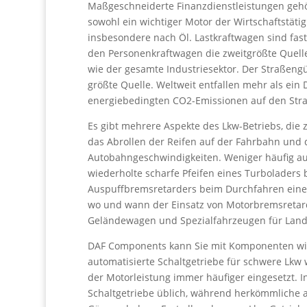
Maßgeschneiderte Finanzdienstleistungen gehör
sowohl ein wichtiger Motor der Wirtschaftstätig
insbesondere nach Öl. Lastkraftwagen sind fast 
den Personenkraftwagen die zweitgrößte Quell
wie der gesamte Industriesektor. Der Straßengü
größte Quelle. Weltweit entfallen mehr als ei
energiebedingten CO2-Emissionen auf den Str
Es gibt mehrere Aspekte des Lkw-Betriebs, di
das Abrollen der Reifen auf der Fahrbahn und
Autobahngeschwindigkeiten. Weniger häufig auft
wiederholte scharfe Pfeifen eines Turboladers
Auspuffbremsretarders beim Durchfahren einer 
wo und wann der Einsatz von Motorbremsretarder
Geländewagen und Spezialfahrzeugen für Landw
DAF Components kann Sie mit Komponenten wie
automatisierte Schaltgetriebe für schwere Lkw
der Motorleistung immer häufiger eingesetzt. I
Schaltgetriebe üblich, während herkömmliche a