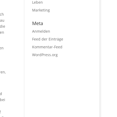
Leben
Marketing
ach
eau
Meta
die
Anmelden
ten
Feed der Einträge
Kommentar-Feed
en
WordPress.org
ren,
nd
bei
2