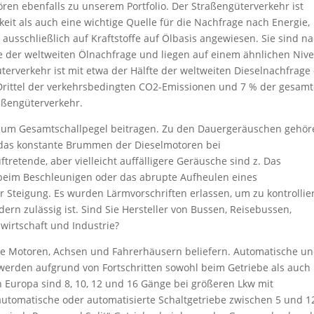
en ebenfalls zu unserem Portfolio. Der Straßengüterverkehr ist
keit als auch eine wichtige Quelle für die Nachfrage nach Energie,
ausschließlich auf Kraftstoffe auf Ölbasis angewiesen. Sie sind n
e der weltweiten Ölnachfrage und liegen auf einem ähnlichen Niv
terverkehr ist mit etwa der Hälfte der weltweiten Dieselnachfrage 
n Drittel der verkehrsbedingten CO2-Emissionen und 7 % der gesam
aßengüterverkehr.
e zum Gesamtschallpegel beitragen. Zu den Dauergeräuschen gehör
 das konstante Brummen der Dieselmotoren bei
retende, aber vielleicht auffälligere Geräusche sind z. Das
 beim Beschleunigen oder das abrupte Aufheulen eines
Steigung. Es wurden Lärmvorschriften erlassen, um zu kontrollie
n zulässig ist. Sind Sie Hersteller von Bussen, Reisebussen,
irtschaft und Industrie?
 Motoren, Achsen und Fahrerhäusern beliefern. Automatische u
 werden aufgrund von Fortschritten sowohl beim Getriebe als auch 
n Europa sind 8, 10, 12 und 16 Gänge bei größeren Lkw mit
utomatische oder automatisierte Schaltgetriebe zwischen 5 und 1