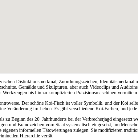
wischen Distinktionsmerkmal, Zuordnungszeichen, Identitätsmerkmal u
zschnitte, Gemälde und Skulpturen, aber auch Videoclips und Audioinst
 Werkzeugen bis hin zu komplizierten Präzisionsmaschinen vermittel
troverse. Der schöne Koi-Fisch ist voller Symbolik, und der Koi selbst,
 eine Veränderung im Leben. Es gibt verschiedene Koi-Farben, und jede
s zu Beginn des 20. Jahrhunderts bei der Verbrecherjagd eingesetzt 
ngen und Brandzeichen vom Staat systematisch eingesetzt, um Menschen
e eigenen informellen Tätowierungen zulegen. Sie modifizieren traditi
minellen Hierarchie verrät.