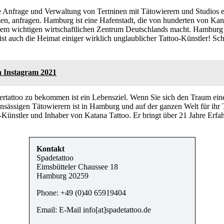
ie Anfrage und Verwaltung von Terminen mit Tätowierern und Studios en
anfragen. Hamburg ist eine Hafenstadt, die von hunderten von Kanäle
nem wichtigen wirtschaftlichen Zentrum Deutschlands macht. Hamburg sc
 ist auch die Heimat einiger wirklich unglaublicher Tattoo-Künstler! 
n Instagram 2021
rtattoo zu bekommen ist ein Lebensziel. Wenn Sie sich den Traum eine
nsässigen Tätowierern ist in Hamburg und auf der ganzen Welt für ihr 
-Künstler und Inhaber von Katana Tattoo. Er bringt über 21 Jahre Erfahr
Kontakt
Spadetattoo
Eimsbütteler Chaussee 18
Hamburg
20259
Phone:
+49 (0)40 65919404
Email:
E-Mail info[at]spadetattoo.de