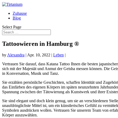
Zuhause
Blog
Select Page
Tattoowieren in Hamburg ®
by
Alexandra
|
Apr. 10, 2022
|
Leben
|
Vertrauen Sie darauf, dass Katana Tattoo Ihnen die besten japanischen
sich mit der Majestät und Anmut der Geisha messen können. Die Geisha
in Konversation, Musik und Tanz.
Sie erzählen persönliche Geschichten, schaffen Identität und Zugehöri
das Einfärben des eigenen Körpers im späten neunzehnten Jahrhundert 
Spannung zwischen der Tätowierung als Kunstwerk und ihrer Existe
Sie sind elegant und doch klein genug, um sie an verschiedenen Ste
unaufdringlichste Mittel ist, um ein künstlerisches Gefühl zu vermitt
Symbolen ausdrücken wollen. Vertrauen Sie unserem Team von erfahren
Körper auszuwählen.