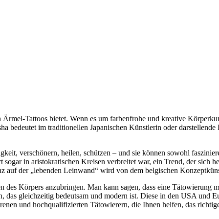
 Ärmel-Tattoos bietet. Wenn es um farbenfrohe und kreative Körperkunst 
 bedeutet im traditionellen Japanischen Künstlerin oder darstellende K
gkeit, verschönern, heilen, schützen – und sie können sowohl fasziniere
sogar in aristokratischen Kreisen verbreitet war, ein Trend, der sich 
nz auf der „lebenden Leinwand“ wird von dem belgischen Konzeptküns
llen des Körpers anzubringen. Man kann sagen, dass eine Tätowierung 
eln, das gleichzeitig bedeutsam und modern ist. Diese in den USA und Eu
en und hochqualifizierten Tätowierern, die Ihnen helfen, das richtige