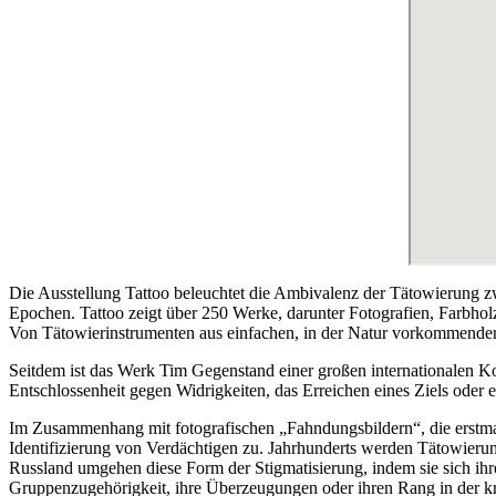
Die Ausstellung Tattoo beleuchtet die Ambivalenz der Tätowierung z
Epochen. Tattoo zeigt über 250 Werke, darunter Fotografien, Farbhol
Von Tätowierinstrumenten aus einfachen, in der Natur vorkommenden
Seitdem ist das Werk Tim Gegenstand einer großen internationalen Kon
Entschlossenheit gegen Widrigkeiten, das Erreichen eines Ziels oder
Im Zusammenhang mit fotografischen „Fahndungsbildern“, die erstmal
Identifizierung von Verdächtigen zu. Jahrhunderts werden Tätowieru
Russland umgehen diese Form der Stigmatisierung, indem sie sich ihr
Gruppenzugehörigkeit, ihre Überzeugungen oder ihren Rang in der kri